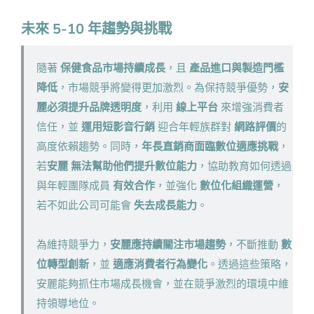
未來 5-10 年趨勢與挑戰
隨著
保健食品市場持續成長
，且
產品進口與製造門檻
降低
，市場競爭將變得更加激烈。為保持競爭優勢，
安
麗必須提升品牌透明度
，利用
線上平台
來增強消費者
信任，並
運用短影音行銷
迎合年輕族群對
網路評價
的
高度依賴趨勢。同時，
年長直銷商面臨數位適應挑戰
，
若
安麗 無法幫助他們提升數位能力
，協助教育如何透過
與年輕團隊成員
有效合作
，並強化
數位化組織運營
，
若不如此公司可能會
失去成長能力
。
為維持競爭力，
安麗應持續關注市場趨勢
，不斷推動
數
位轉型創新
，並
適應消費者行為變化
。透過這些策略，
安麗能夠抓住市場成長機會，並在競爭激烈的環境中維
持領導地位。