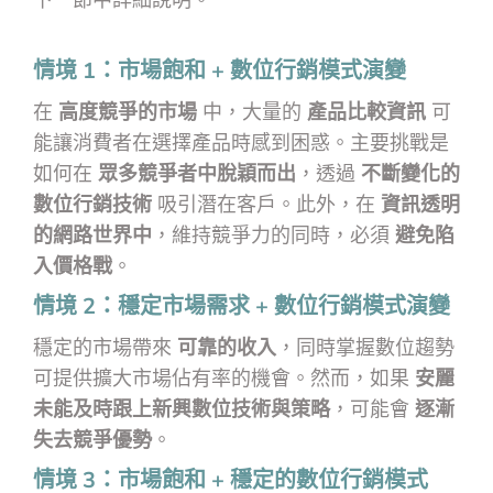
下一節中詳細說明。
情境 1：市場飽和 + 數位行銷模式演變
在
高度競爭的市場
中，大量的
產品比較資訊
可
能讓消費者在選擇產品時感到困惑。主要挑戰是
如何在
眾多競爭者中脫穎而出
，透過
不斷變化的
數位行銷技術
吸引潛在客戶。此外，在
資訊透明
的網路世界中
，維持競爭力的同時，必須
避免陷
入價格戰
。
情境 2：穩定市場需求 + 數位行銷模式演變
穩定的市場帶來
可靠的收入
，同時掌握數位趨勢
可提供擴大市場佔有率的機會。然而，如果
安麗
未能及時跟上新興數位技術與策略
，可能會
逐漸
失去競爭優勢
。
情境 3：市場飽和 + 穩定的數位行銷模式