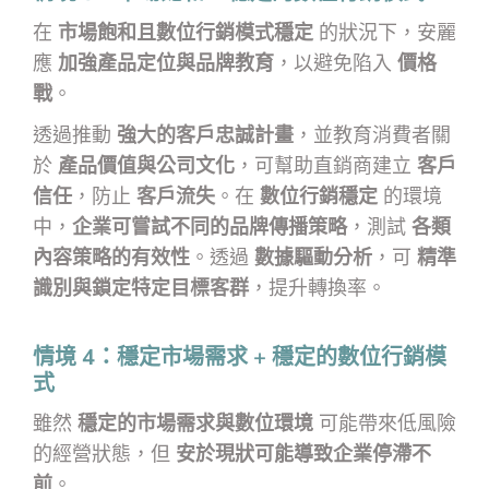
在
市場飽和且數位行銷模式穩定
的狀況下，安麗
應
加強產品定位與品牌教育
，以避免陷入
價格
戰
。
透過推動
強大的客戶忠誠計畫
，並教育消費者關
於
產品價值與公司文化
，可幫助直銷商建立
客戶
信任
，防止
客戶流失
。在
數位行銷穩定
的環境
中，
企業可嘗試不同的品牌傳播策略
，測試
各類
內容策略的有效性
。透過
數據驅動分析
，可
精準
識別與鎖定特定目標客群
，提升轉換率。
情境 4：穩定市場需求 + 穩定的數位行銷模
式
雖然
穩定的市場需求與數位環境
可能帶來低風險
的經營狀態，但
安於現狀可能導致企業停滯不
前
。