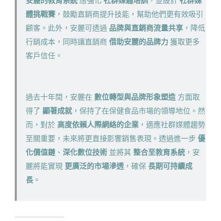
安麗的教育系統
應強化
社群媒體培訓
，並設計
社群媒
體挑戰賽
，鼓勵直銷商提升技能，幫助他們更有效吸引
顧客。此外，安麗可透過
品牌與直銷商流量共享
，降低
行銷成本，同時讓直銷商
借助安麗的品牌力
獲取更多
客戶信任。
過去十年間，安麗在
數位轉型與品牌形象塑造
方面取
得了
顯著成就
，保持了在保健食品市場的領導地位。然
而，對於
高度依賴人際網絡的企業
，適應社群媒體趨勢
至關重要，未來將更直接影響銷售表現。透過進一步
優
化價值鏈
、
深化數位技術
並將其
整合至教育系統
，安
麗將能實現
更廣泛的市場滲透
，確保
長期可持續成
長
。