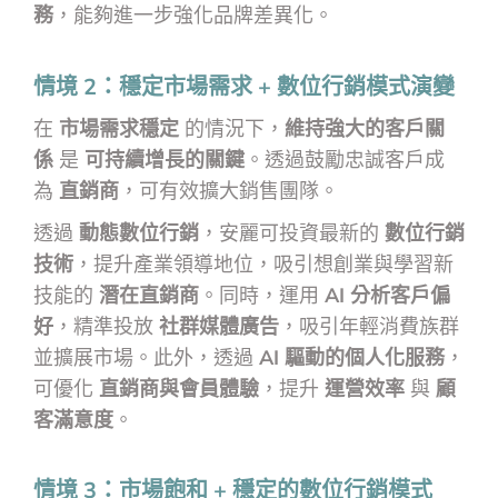
務
，能夠進一步強化品牌差異化。
情境 2：穩定市場需求 + 數位行銷模式演變
在
市場需求穩定
的情況下，
維持強大的客戶關
係
是
可持續增長的關鍵
。透過鼓勵忠誠客戶成
為
直銷商
，可有效擴大銷售團隊。
透過
動態數位行銷
，安麗可投資最新的
數位行銷
技術
，提升產業領導地位，吸引想創業與學習新
技能的
潛在直銷商
。同時，運用
AI 分析客戶偏
好
，精準投放
社群媒體廣告
，吸引年輕消費族群
並擴展市場。此外，透過
AI 驅動的個人化服務
，
可優化
直銷商與會員體驗
，提升
運營效率
與
顧
客滿意度
。
情境 3：市場飽和 + 穩定的數位行銷模式