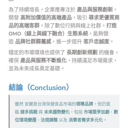
為了持續增長，企業應專注於
產品與服務創新
，
開發
高附加價值的高端產品
，吸引
尋求更優質商
品的高端客群
。除了數位行銷與線上社群，
打造
OMO（線上與線下融合）生態系統
，能夠營
造
品牌社群歸屬感
，進一步提升
客戶忠誠度
。
穩定的市場環境也提供了
長期創新規劃
的機會，
確保
產品與服務不斷進化
，持續滿足市場需求，
並為未來成長奠定基礎。
結論（Conclusion）
雖然 安麗是台灣保健食品市場的
領導品牌
，但仍面
臨
諸多挑戰
與
未來趨勢變化
，包括
市場競爭加劇
、
數
位環境變遷
、
法規調整
以及
消費者需求多元化
。