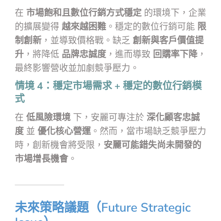
在
市場飽和且數位行銷方式穩定
的環境下，企業
的擴展變得
越來越困難
。穩定的數位行銷可能
限
制創新
，並導致價格戰。缺乏
創新與客戶價值提
升
，將降低
品牌忠誠度
，進而導致
回購率下降
，
最終影響營收並加劇競爭壓力。
情境 4：穩定市場需求 + 穩定的數位行銷模
式
在
低風險環境
下，安麗可專注於
深化顧客忠誠
度
並
優化核心營運
。然而，當市場缺乏競爭壓力
時，創新機會將受限，
安麗可能錯失尚未開發的
市場增長機會
。
未來策略議題（Future Strategic