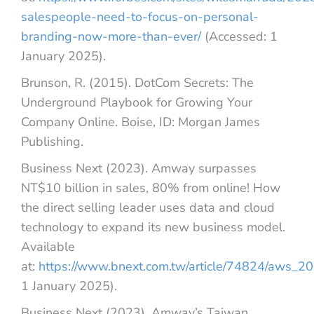
salespeople-need-to-focus-on-personal-
branding-now-more-than-ever/
(Accessed: 1
January 2025).
Brunson, R. (2015). DotCom Secrets: The
Underground Playbook for Growing Your
Company Online. Boise, ID: Morgan James
Publishing.
Business Next (2023). Amway surpasses
NT$10 billion in sales, 80% from online! How
the direct selling leader uses data and cloud
technology to expand its new business model.
Available
at:
https://www.bnext.com.tw/article/74824/aws_2
1 January 2025).
Business Next (2023). Amway’s Taiwan