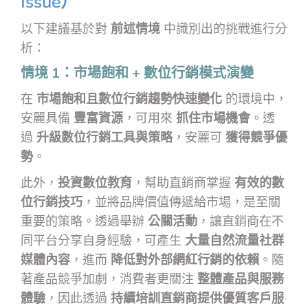
Issue）
以下建議基於對
前述情境
中識別出的挑戰進行分
析：
情境 1：市場飽和 + 數位行銷模式演變
在
市場飽和且數位行銷趨勢快速變化
的環境中，
安麗具備
豐富資源
，可用來
抓住市場機會
。透
過
升級數位行銷工具與策略
，安麗可
獲得競爭優
勢
。
此外，
投資數位教育
，幫助直銷商掌握
有效的數
位行銷技巧
，並將品牌價值傳遞給市場，是至關
重要的策略。透過舉辦
公關活動
，讓直銷商在不
同平台分享自身經驗，可產生
大量自然流量社群
媒體內容
，進而
降低對外部網紅行銷的依賴
。隨
著產品競爭加劇，消費者更關注
整體產品與服務
體驗
，因此透過
持續培訓直銷商提供優質客戶服