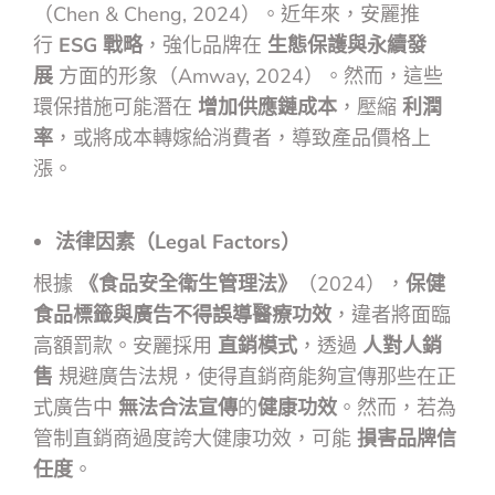
（Chen & Cheng, 2024）。近年來，安麗推
行
ESG 戰略
，強化品牌在
生態保護與永續發
展
方面的形象（Amway, 2024）。然而，這些
環保措施可能潛在
增加供應鏈成本
，壓縮
利潤
率
，或將成本轉嫁給消費者，導致產品價格上
漲。
法律因素（Legal Factors）
根據
《食品安全衛生管理法》
（2024），
保健
食品標籤與廣告不得誤導醫療功效
，違者將面臨
高額罰款。安麗採用
直銷模式
，透過
人對人銷
售
規避廣告法規，使得直銷商能夠宣傳那些在正
式廣告中
無法合法宣傳
的
健康功效
。然而，若為
管制直銷商過度誇大健康功效，可能
損害品牌信
任度
。