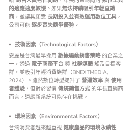
臨
銷售人員老化問題
，年長的直銷商對
數位工具
的適應速度較慢
。如果
無法持續吸引年輕直銷
商
，並讓其願意
長期投入並有效運用數位工具
，
公司可能
逐步喪失競爭優勢
。
技術因素（Technological Factors）
安麗是台灣最早採用
數據驅動銷售策略
的企業之
一，透過
電子商務平台
與
社群媒體
觸及目標客
群，並吸引年輕消費族群（BNEXTMEDIA,
2024）。雖然數位轉型提升了
營運效率
與
使用
者體驗
，但對於習慣
傳統銷售方式
的年長直銷商
而言，適應新系統可能存在挑戰。
環境因素（Environmental Factors）
台灣消費者越來越重視
健康產品的環境永續性