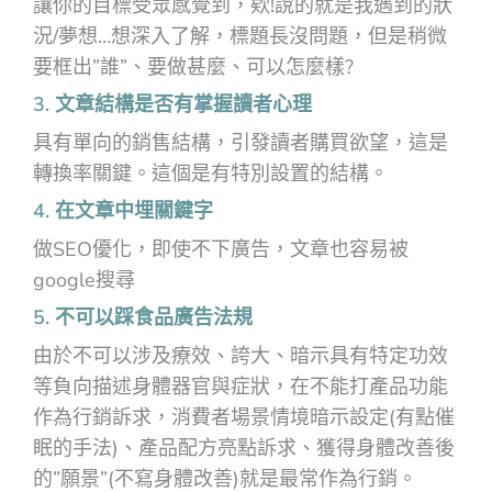
讓你的目標受眾感覺到，欸!說的就是我遇到的狀
況/夢想…想深入了解，標題長沒問題，但是稍微
要框出”誰”、要做甚麼、可以怎麼樣?
3.
文章結構是否有掌握讀者心理
具有單向的銷售結構，引發讀者購買欲望，這是
轉換率關鍵。這個是有特別設置的結構。
4.
在文章中埋關鍵字
做SEO優化，即使不下廣告，文章也容易被
google搜尋
5.
不可以踩食品廣告法規
由於不可以涉及療效、誇大、暗示具有特定功效
等負向描述身體器官與症狀，在不能打產品功能
作為行銷訴求，消費者場景情境暗示設定(有點催
眠的手法)、產品配方亮點訴求、獲得身體改善後
的”願景”(不寫身體改善)就是最常作為行銷。